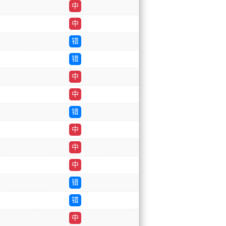
中
中
错
错
中
中
错
中
中
中
错
错
中