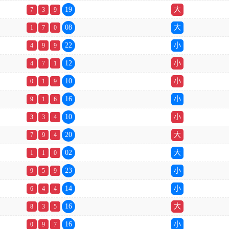
19
大
7
3
9
08
大
1
7
0
22
小
4
9
9
12
小
4
7
1
10
小
0
1
9
16
小
9
1
6
10
小
3
3
4
20
大
7
9
4
02
大
1
1
0
23
小
9
5
9
14
小
6
4
4
16
大
8
3
5
16
小
0
9
7