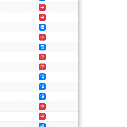
中
中
错
中
错
中
中
错
错
错
中
中
错