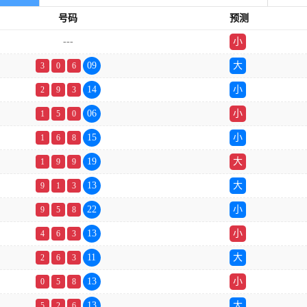
号码
预测
---
小
单
09
大
3
0
6
14
小
2
9
3
06
小
1
5
0
15
小
1
6
8
19
大
1
9
9
13
大
9
1
3
22
小
9
5
8
13
小
4
6
3
11
大
2
6
3
13
小
0
5
8
13
大
5
2
6