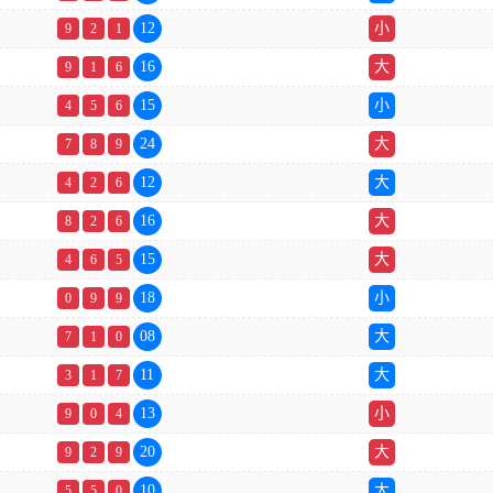
12
小
9
2
1
16
大
9
1
6
15
小
4
5
6
24
大
7
8
9
12
大
4
2
6
16
大
8
2
6
15
大
4
6
5
18
小
0
9
9
08
大
7
1
0
11
大
3
1
7
13
小
9
0
4
20
大
9
2
9
10
大
5
5
0