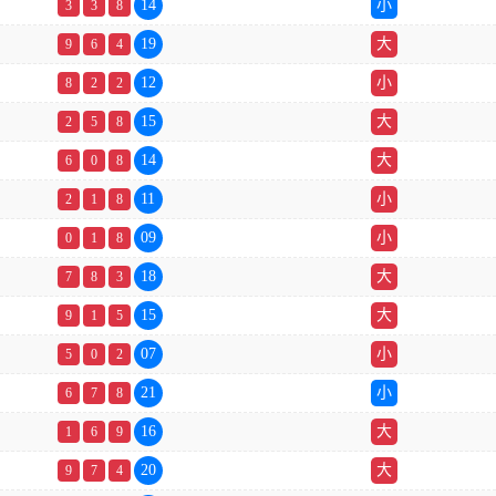
14
小
3
3
8
19
大
9
6
4
12
小
8
2
2
15
大
2
5
8
14
大
6
0
8
11
小
2
1
8
09
小
0
1
8
18
大
7
8
3
15
大
9
1
5
07
小
5
0
2
21
小
6
7
8
16
大
1
6
9
20
大
9
7
4