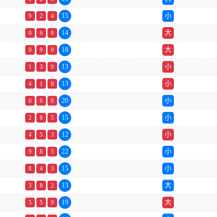
15
小
9
2
4
14
大
0
6
8
18
大
0
9
9
13
小
1
3
9
13
小
4
1
8
20
小
6
6
8
15
小
2
8
5
12
小
4
5
3
22
小
9
8
5
15
小
8
4
3
13
大
3
8
2
19
大
5
5
9