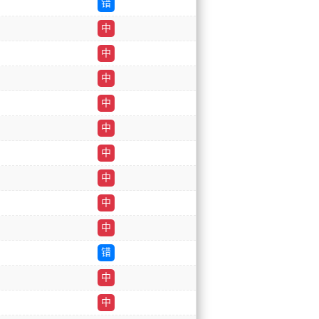
错
中
中
中
中
中
中
中
中
中
错
中
中