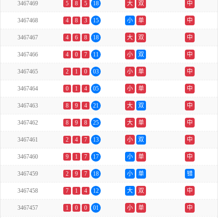
3467469
5
8
5
18
大
双
中
3467468
4
8
3
15
小
单
中
3467467
4
6
8
18
大
双
中
3467466
4
0
7
11
小
双
中
3467465
2
1
0
03
小
单
中
3467464
0
1
4
05
小
单
中
3467463
8
9
4
21
大
双
中
3467462
8
9
8
25
大
单
中
3467461
2
4
7
13
小
双
中
3467460
9
1
7
17
小
单
中
3467459
2
9
7
18
小
单
错
3467458
7
1
4
12
大
双
中
3467457
1
0
0
01
小
单
中