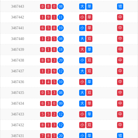
3467443
0
8
0
08
大
单
错
3467442
1
9
1
11
小
单
中
3467441
6
5
8
19
小
单
中
3467440
1
2
5
08
大
双
中
3467439
9
1
8
18
大
单
中
3467438
8
9
3
20
小
双
中
3467437
1
2
9
12
大
双
中
3467436
1
4
5
10
小
单
中
3467435
0
5
3
08
大
双
中
3467434
6
3
0
09
大
单
中
3467433
5
5
2
12
小
单
中
3467432
8
1
3
12
小
双
中
3467431
7
8
5
20
小
单
错