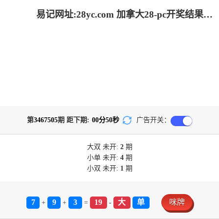
易记网址:28yc.com 加拿大28-pc开奖结果预测加拿大|加拿大28开奖结果预测官网|pc走势最新预测_火热研究!
第
3467505
期 距下期:
00
分
50
秒
广告开关：
大双
未开:
2
期
小单
未开:
4
期
小双
未开:
1
期
7
9
3
19
大
单
咪牌
+
+
=
-