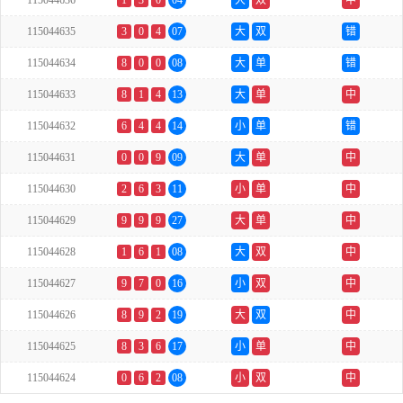
115044636
1
3
0
04
大
双
中
115044635
3
0
4
07
大
双
错
115044634
8
0
0
08
大
单
错
115044633
8
1
4
13
大
单
中
115044632
6
4
4
14
小
单
错
115044631
0
0
9
09
大
单
中
115044630
2
6
3
11
小
单
中
115044629
9
9
9
27
大
单
中
115044628
1
6
1
08
大
双
中
115044627
9
7
0
16
小
双
中
115044626
8
9
2
19
大
双
中
115044625
8
3
6
17
小
单
中
115044624
0
6
2
08
小
双
中