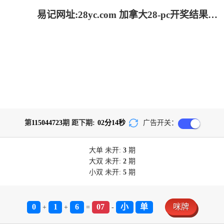
易记网址:28yc.com 加拿大28-pc开奖结果预测加拿大|加拿大28开奖结果预测官网|pc走势最新预测_火热研究!
第
115044723
期 距下期:
02
分
14
秒
广告开关：
大单
未开:
3
期
大双
未开:
2
期
小双
未开:
5
期
0
1
6
07
小
单
咪牌
+
+
=
-