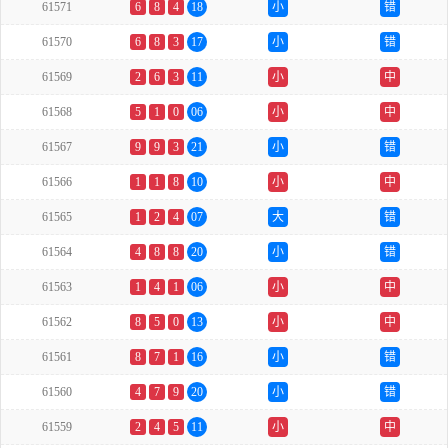
61571
6
8
4
18
小
错
61570
6
8
3
17
小
错
61569
2
6
3
11
小
中
61568
5
1
0
06
小
中
61567
9
9
3
21
小
错
61566
1
1
8
10
小
中
61565
1
2
4
07
大
错
61564
4
8
8
20
小
错
61563
1
4
1
06
小
中
61562
8
5
0
13
小
中
61561
8
7
1
16
小
错
61560
4
7
9
20
小
错
61559
2
4
5
11
小
中