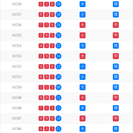
61558
2
2
6
10
大
错
61557
9
3
6
18
小
错
61556
7
3
8
18
大
中
61555
5
0
5
10
小
中
61554
4
5
3
12
大
错
61553
2
9
3
14
大
中
61552
4
5
6
15
小
错
61551
8
9
3
20
小
错
61550
1
2
5
08
大
错
61549
9
0
2
11
小
中
61548
7
1
5
13
大
错
61547
9
9
0
18
大
中
61546
4
3
5
12
大
错