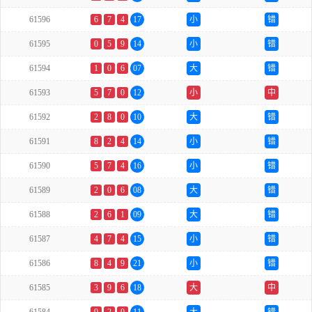
61596
6
7
4
17
小
错
61595
0
5
9
14
小
错
61594
1
0
6
07
大
错
61593
5
7
0
12
小
中
61592
2
8
0
10
大
错
61591
8
2
4
14
小
错
61590
5
7
4
16
小
错
61589
2
0
6
08
大
错
61588
2
6
1
09
大
错
61587
4
7
4
15
小
错
61586
8
4
9
21
小
错
61585
3
9
6
18
大
中