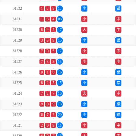
61532
1
7
9
17
小
错
61531
1
3
4
08
小
中
61530
8
4
5
17
大
中
61529
3
3
9
15
小
错
61528
7
0
5
12
小
中
61527
7
3
3
13
小
中
61526
9
1
6
16
小
错
61525
8
2
5
15
小
错
61524
7
2
7
16
大
中
61523
9
0
9
18
小
错
61522
6
7
7
20
小
错
61521
2
0
9
11
小
中