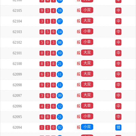
62106
9
4
1
14
殺
中
小双
62105
9
3
4
16
殺
中
大双
62104
3
1
3
07
殺
中
小单
62103
0
5
9
14
殺
中
小单
62102
5
0
3
08
殺
中
大双
62101
0
2
8
10
殺
中
大双
62100
8
5
8
21
殺
中
大双
62099
6
3
2
11
殺
中
大双
62098
9
2
0
11
殺
中
大双
62097
3
6
0
09
殺
中
大单
62096
4
2
6
12
殺
中
小单
62095
6
8
7
21
殺
中
小双
62094
1
1
0
02
殺
错