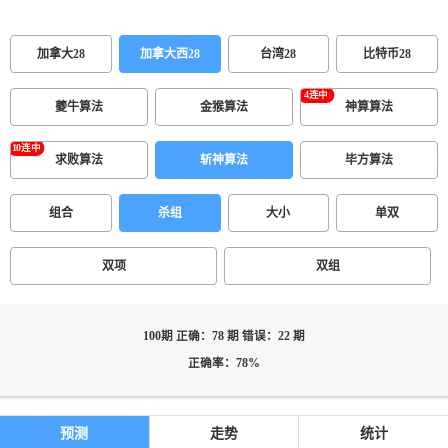
加拿大28
加拿大西28
台湾28
比特币28
夔牛算法
金猴算法
神算算法
求败算法
斩神算法
毕方算法
组合
杀组
大小
单双
双项
双组
100期 正确：78 期 错误：22 期
正确率：78%
预测
走势
统计