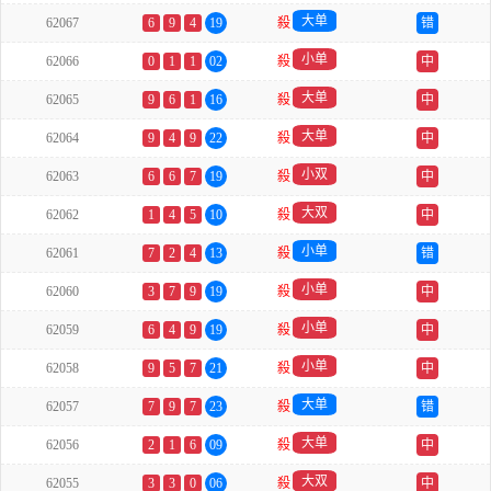
大单
62067
6
9
4
19
殺
错
小单
62066
0
1
1
02
殺
中
大单
62065
9
6
1
16
殺
中
大单
62064
9
4
9
22
殺
中
小双
62063
6
6
7
19
殺
中
大双
62062
1
4
5
10
殺
中
小单
62061
7
2
4
13
殺
错
小单
62060
3
7
9
19
殺
中
小单
62059
6
4
9
19
殺
中
小单
62058
9
5
7
21
殺
中
大单
62057
7
9
7
23
殺
错
大单
62056
2
1
6
09
殺
中
大双
62055
3
3
0
06
殺
中