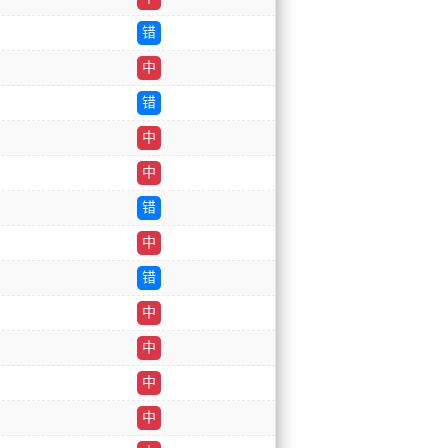
错
中
错
中
中
错
中
错
中
中
中
中