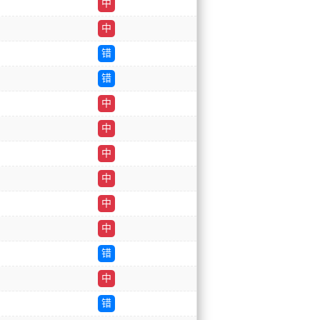
中
中
错
错
中
中
中
中
中
中
错
中
错