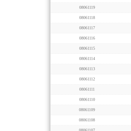
08061119
08061118
08061117
08061116
08061115
08061114
08061113
08061112
08061111
08061110
08061109
08061108
08061107