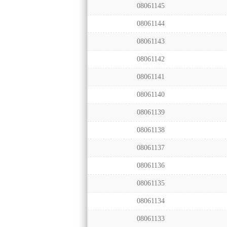
08061145
08061144
08061143
08061142
08061141
08061140
08061139
08061138
08061137
08061136
08061135
08061134
08061133