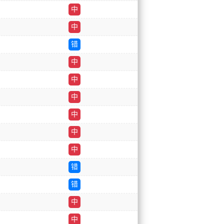
中
中
错
中
中
中
中
中
中
错
错
中
中