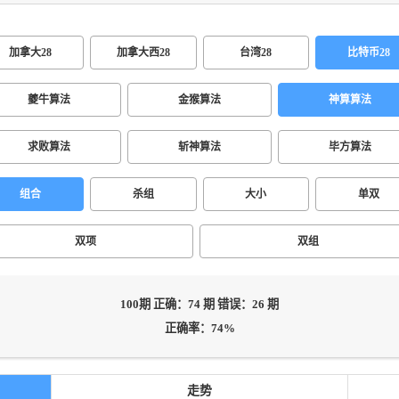
加拿大28
加拿大西28
台湾28
比特币28
夔牛算法
金猴算法
神算算法
求败算法
斩神算法
毕方算法
组合
杀组
大小
单双
双项
双组
100期 正确：74 期 错误：26 期
正确率：74%
走势