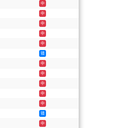
中
中
中
中
中
错
中
中
中
中
中
错
中