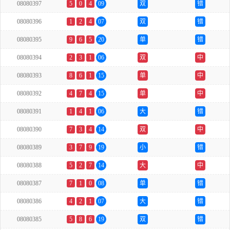
08080397
5
0
4
09
双
错
08080396
1
2
4
07
双
错
08080395
9
6
5
20
单
错
08080394
2
3
1
06
双
中
08080393
8
6
1
15
单
中
08080392
4
7
4
15
单
中
08080391
1
4
1
06
大
错
08080390
7
3
4
14
双
中
08080389
3
7
9
19
小
错
08080388
5
2
7
14
大
中
08080387
7
1
0
08
单
错
08080386
4
2
1
07
大
错
08080385
5
8
6
19
双
错