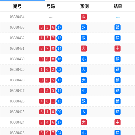
期号
号码
预测
结果
08080434
---
双
---
08080433
8
3
6
17
双
错
08080432
1
5
7
13
双
错
08080431
7
7
0
14
大
中
08080430
0
8
8
16
小
错
08080429
1
0
2
03
大
错
08080428
0
8
5
13
大
错
08080427
4
5
5
14
小
错
08080426
4
8
1
13
双
错
08080425
8
1
0
09
大
错
08080424
7
4
6
17
大
中
08080423
8
9
7
24
小
错