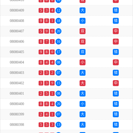
08080410
2
8
0
10
双
中
08080409
5
3
4
12
大
错
08080408
9
8
1
18
小
错
08080407
5
9
6
20
双
中
08080406
8
7
1
16
双
中
08080405
9
8
0
17
双
错
08080404
0
4
4
08
小
中
08080403
2
3
2
07
大
错
08080402
3
3
9
15
大
中
08080401
2
5
1
08
大
错
08080400
8
8
4
20
小
错
08080399
2
4
1
07
大
错
08080398
5
5
3
13
大
错