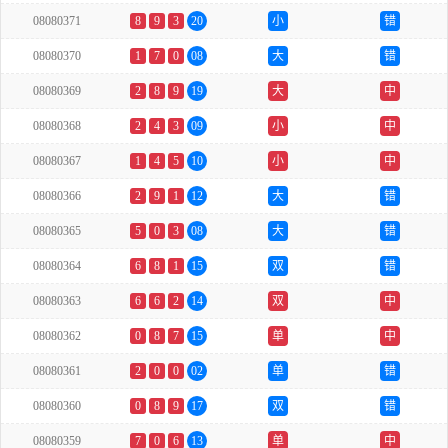
08080371
8
9
3
20
小
错
08080370
1
7
0
08
大
错
08080369
2
8
9
19
大
中
08080368
2
4
3
09
小
中
08080367
1
4
5
10
小
中
08080366
2
9
1
12
大
错
08080365
5
0
3
08
大
错
08080364
6
8
1
15
双
错
08080363
6
6
2
14
双
中
08080362
0
8
7
15
单
中
08080361
2
0
0
02
单
错
08080360
0
8
9
17
双
错
08080359
7
0
6
13
单
中