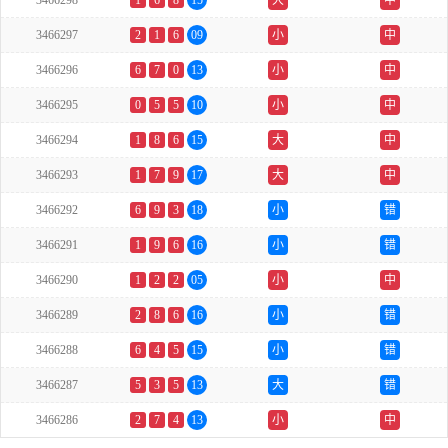
3466298
1
6
8
15
大
中
3466297
2
1
6
09
小
中
3466296
6
7
0
13
小
中
3466295
0
5
5
10
小
中
3466294
1
8
6
15
大
中
3466293
1
7
9
17
大
中
3466292
6
9
3
18
小
错
3466291
1
9
6
16
小
错
3466290
1
2
2
05
小
中
3466289
2
8
6
16
小
错
3466288
6
4
5
15
小
错
3466287
5
3
5
13
大
错
3466286
2
7
4
13
小
中