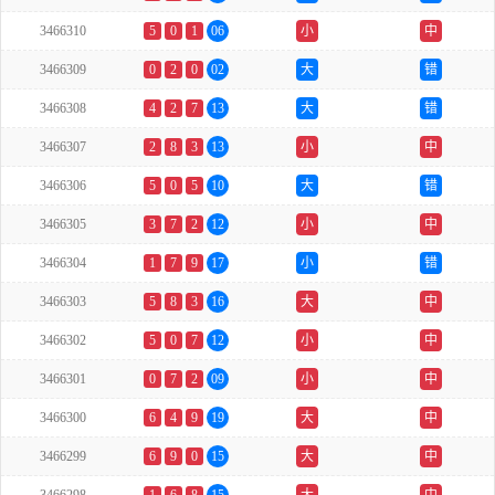
3466310
5
0
1
06
小
中
3466309
0
2
0
02
大
错
3466308
4
2
7
13
大
错
3466307
2
8
3
13
小
中
3466306
5
0
5
10
大
错
3466305
3
7
2
12
小
中
3466304
1
7
9
17
小
错
3466303
5
8
3
16
大
中
3466302
5
0
7
12
小
中
3466301
0
7
2
09
小
中
3466300
6
4
9
19
大
中
3466299
6
9
0
15
大
中