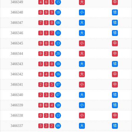
3466349
4
6
5
15
大
中
3466348
0
9
9
18
小
错
3466347
7
1
0
08
大
错
3466346
3
1
7
11
大
错
3466345
9
0
4
13
小
中
3466344
9
2
9
20
大
中
3466343
5
5
0
10
大
错
3466342
8
4
4
16
大
中
3466341
2
0
5
07
小
中
3466340
2
3
2
07
大
错
3466339
8
6
4
18
小
错
3466338
0
5
8
13
小
中
3466337
5
2
2
09
大
错