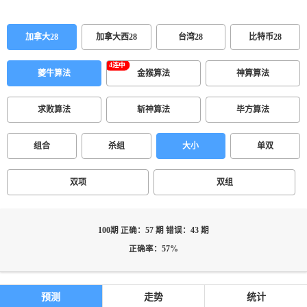
加拿大28
加拿大西28
台湾28
比特币28
夔牛算法
金猴算法
神算算法
求败算法
斩神算法
毕方算法
组合
杀组
大小
单双
双项
双组
100期 正确：57 期 错误：43 期
正确率：57%
预测
走势
统计