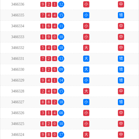
3466336
9
2
1
12
小
中
3466335
7
4
4
15
小
错
3466334
1
6
4
11
小
中
3466333
1
9
0
10
小
中
3466332
5
4
9
18
大
中
3466331
7
2
4
13
大
错
3466330
1
2
6
09
大
错
3466329
9
4
1
14
小
错
3466328
2
4
9
15
大
中
3466327
8
8
2
18
小
错
3466326
3
1
4
08
小
中
3466325
8
2
0
10
小
中
3466324
9
8
0
17
大
中