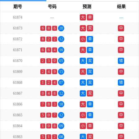
期号
号码
预测
结果
61874
---
大
单
---
61873
6
8
6
20
大
双
中
61872
8
2
2
12
小
单
中
61871
6
6
4
16
大
单
中
61870
2
3
0
05
大
双
错
61869
2
4
9
15
大
双
中
61868
1
2
4
07
大
双
错
61867
0
4
8
12
大
双
中
61866
7
8
3
18
大
单
中
61865
5
0
7
12
小
单
中
61864
1
0
8
09
小
单
中
61863
5
1
2
08
大
双
中