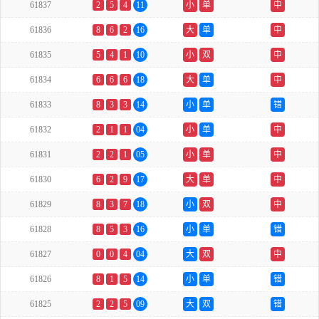
61837
2
5
4
11
小
单
中
61836
8
6
2
16
大
单
中
61835
5
4
1
10
小
双
中
61834
6
6
6
18
大
单
中
61833
8
3
3
14
小
单
错
61832
2
1
1
04
小
单
中
61831
2
2
1
05
小
单
中
61830
6
2
9
17
大
单
中
61829
8
3
7
18
小
双
中
61828
8
5
3
16
小
单
错
61827
0
0
4
04
大
双
中
61826
8
1
5
14
小
单
错
61825
2
2
5
09
大
双
错