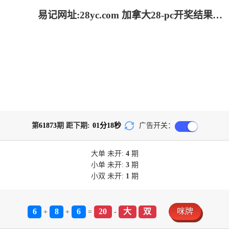
易记网址:28yc.com 加拿大28-pc开奖结果预测加拿大|加拿大28开奖结果预测官网|pc走势最新预测_火热研究!
第
61873
期 距下期:
01
分
18
秒
广告开关：
大单
未开:
4
期
小单
未开:
3
期
小双
未开:
1
期
6
8
6
20
大
双
咪牌
+
+
=
-