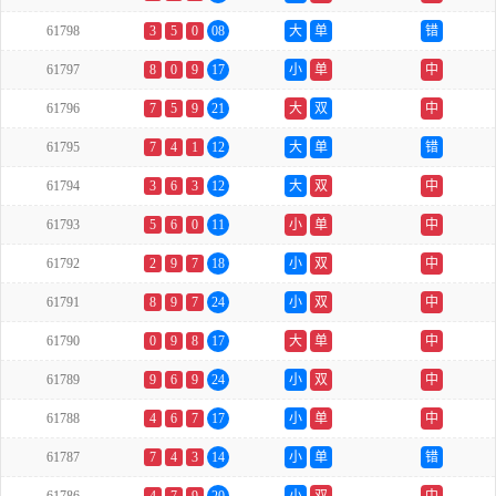
61798
3
5
0
08
大
单
错
61797
8
0
9
17
小
单
中
61796
7
5
9
21
大
双
中
61795
7
4
1
12
大
单
错
61794
3
6
3
12
大
双
中
61793
5
6
0
11
小
单
中
61792
2
9
7
18
小
双
中
61791
8
9
7
24
小
双
中
61790
0
9
8
17
大
单
中
61789
9
6
9
24
小
双
中
61788
4
6
7
17
小
单
中
61787
7
4
3
14
小
单
错