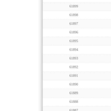
61899
61898
61897
61896
61895
61894
61893
61892
61891
61890
61889
61888
61887