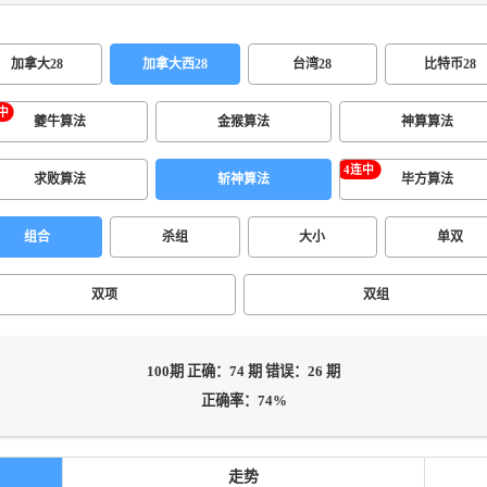
加拿大28
加拿大西28
台湾28
比特币28
夔牛算法
金猴算法
神算算法
求败算法
斩神算法
毕方算法
组合
杀组
大小
单双
双项
双组
100期 正确：74 期 错误：26 期
正确率：74%
走势