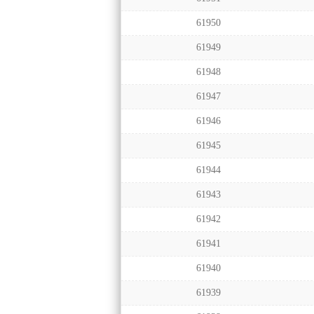
61950
61949
61948
61947
61946
61945
61944
61943
61942
61941
61940
61939