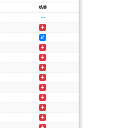
结果
---
中
错
中
中
中
中
中
中
中
中
中