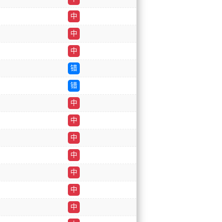
中
中
中
错
错
中
中
中
中
中
中
中