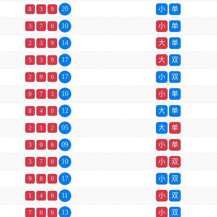
20
小
单
8
3
9
10
小
单
3
7
0
14
大
单
2
3
9
17
大
双
5
3
9
17
小
双
2
9
6
10
小
单
0
7
3
12
大
单
8
4
0
05
大
单
2
1
2
09
小
单
3
0
6
10
小
双
3
7
0
17
小
双
9
8
0
11
小
双
1
4
6
13
小
双
7
0
6