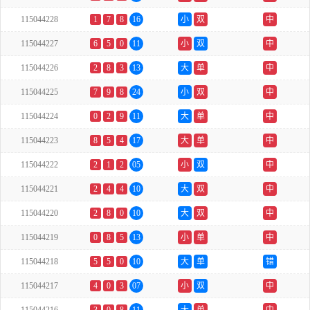
115044228
1
7
8
16
小
双
中
115044227
6
5
0
11
小
双
中
115044226
2
8
3
13
大
单
中
115044225
7
9
8
24
小
双
中
115044224
0
2
9
11
大
单
中
115044223
8
5
4
17
大
单
中
115044222
2
1
2
05
小
双
中
115044221
2
4
4
10
大
双
中
115044220
2
8
0
10
大
双
中
115044219
0
8
5
13
小
单
中
115044218
5
5
0
10
大
单
错
115044217
4
0
3
07
小
双
中