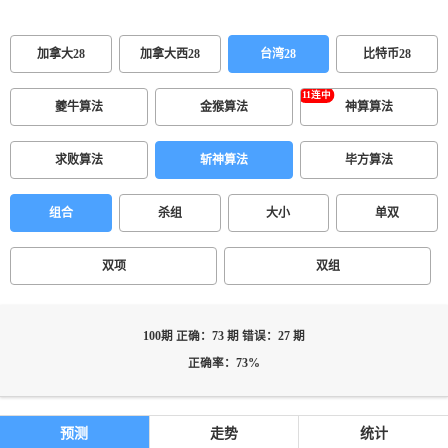
加拿大28
加拿大西28
台湾28
比特币28
夔牛算法
金猴算法
神算算法
求败算法
斩神算法
毕方算法
组合
杀组
大小
单双
双项
双组
100期 正确：73 期 错误：27 期
正确率：73%
预测
走势
统计