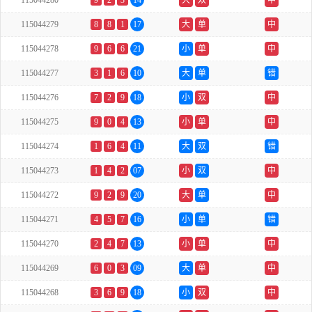
115044280
9
2
3
14
大
双
中
115044279
8
8
1
17
大
单
中
115044278
9
6
6
21
小
单
中
115044277
3
1
6
10
大
单
错
115044276
7
2
9
18
小
双
中
115044275
9
0
4
13
小
单
中
115044274
1
6
4
11
大
双
错
115044273
1
4
2
07
小
双
中
115044272
9
2
9
20
大
单
中
115044271
4
5
7
16
小
单
错
115044270
2
4
7
13
小
单
中
115044269
6
0
3
09
大
单
中
115044268
3
6
9
18
小
双
中