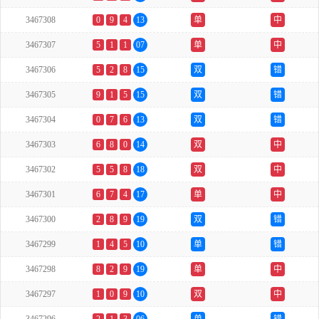
3467308
0
9
4
13
单
中
3467307
5
1
1
07
单
中
3467306
5
2
8
15
双
错
3467305
9
1
5
15
双
错
3467304
0
7
6
13
双
错
3467303
6
8
0
14
双
中
3467302
5
5
8
18
双
中
3467301
6
7
4
17
单
中
3467300
2
8
9
19
双
错
3467299
1
4
5
10
单
错
3467298
8
2
9
19
单
中
3467297
1
0
9
10
双
中