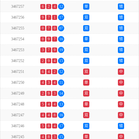
3467257
6
2
4
12
单
错
3467256
9
7
1
17
双
错
3467255
0
7
0
07
双
错
3467254
0
9
7
16
单
错
3467253
3
7
9
19
双
错
3467252
2
9
4
15
双
错
3467251
6
4
2
12
双
中
3467250
4
3
4
11
单
中
3467249
2
9
3
14
双
中
3467248
5
4
4
13
单
中
3467247
4
4
8
16
双
中
3467246
5
8
4
17
双
错
3467245
4
8
3
15
单
中