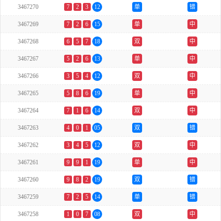
3467270
7
2
3
12
单
错
3467269
7
2
6
15
单
中
3467268
6
5
7
18
双
中
3467267
5
2
6
13
单
中
3467266
3
5
4
12
双
中
3467265
5
8
6
19
单
中
3467264
7
1
6
14
双
中
3467263
4
0
1
05
双
错
3467262
3
4
5
12
双
中
3467261
9
9
1
19
单
中
3467260
9
8
2
19
双
错
3467259
7
2
5
14
单
错
3467258
1
0
7
08
双
中