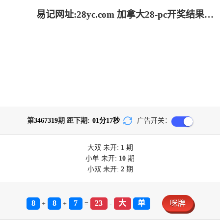
易记网址:28yc.com 加拿大28-pc开奖结果预测加拿大|加拿大28开奖结果预测官网|pc走势最新预测_火热研究!
第
3467319
期 距下期:
01
分
17
秒
广告开关：
大双
未开:
1
期
小单
未开:
10
期
小双
未开:
2
期
8
8
7
23
大
单
咪牌
+
+
=
-