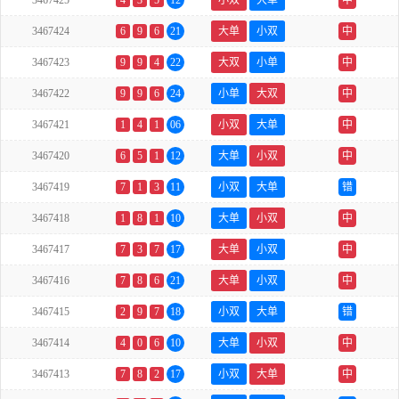
3467425
4
3
5
12
小双
大单
中
3467424
6
9
6
21
大单
小双
中
3467423
9
9
4
22
大双
小单
中
3467422
9
9
6
24
小单
大双
中
3467421
1
4
1
06
小双
大单
中
3467420
6
5
1
12
大单
小双
中
3467419
7
1
3
11
小双
大单
错
3467418
1
8
1
10
大单
小双
中
3467417
7
3
7
17
大单
小双
中
3467416
7
8
6
21
大单
小双
中
3467415
2
9
7
18
小双
大单
错
3467414
4
0
6
10
大单
小双
中
3467413
7
8
2
17
小双
大单
中