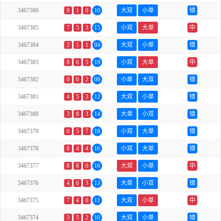
3467386
9
1
0
10
大双
小单
错
3467385
7
5
3
15
小双
大单
中
3467384
2
1
1
04
大双
小单
错
3467383
8
6
5
19
小双
大单
中
3467382
0
6
2
08
小单
大双
错
3467381
4
5
3
12
大双
小单
错
3467380
3
8
3
14
大单
小双
错
3467379
6
5
7
18
小双
大单
错
3467378
8
4
4
16
小双
大单
错
3467377
8
8
0
16
大双
小单
中
3467376
4
6
3
13
大单
小双
错
3467375
7
4
0
11
大双
小单
中
3467374
3
5
2
10
大双
小单
错