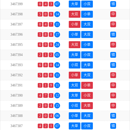
3467399
0
4
3
07
大单
小双
错
3467398
5
0
9
14
大双
小单
中
3467397
0
4
7
11
小单
大双
中
3467396
1
8
8
17
小单
大双
错
3467395
6
9
9
24
大双
小单
中
3467394
2
1
2
05
大单
小双
错
3467393
6
8
0
14
小双
大单
错
3467392
5
6
0
11
小单
大双
中
3467391
1
1
9
11
大双
小单
中
3467390
4
7
1
12
大单
小双
中
3467389
2
9
4
15
小双
大单
中
3467388
2
0
4
06
小单
大双
错
3467387
4
2
1
07
大单
小双
错