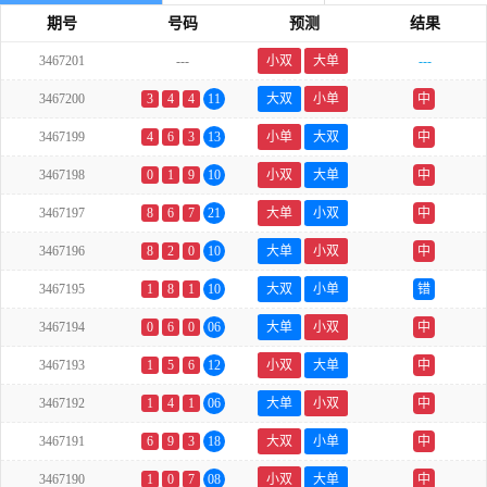
期号
号码
预测
结果
3467201
---
小双
大单
---
3467200
3
4
4
11
大双
小单
中
3467199
4
6
3
13
小单
大双
中
3467198
0
1
9
10
小双
大单
中
3467197
8
6
7
21
大单
小双
中
3467196
8
2
0
10
大单
小双
中
3467195
1
8
1
10
大双
小单
错
3467194
0
6
0
06
大单
小双
中
3467193
1
5
6
12
小双
大单
中
3467192
1
4
1
06
大单
小双
中
3467191
6
9
3
18
大双
小单
中
3467190
1
0
7
08
小双
大单
中