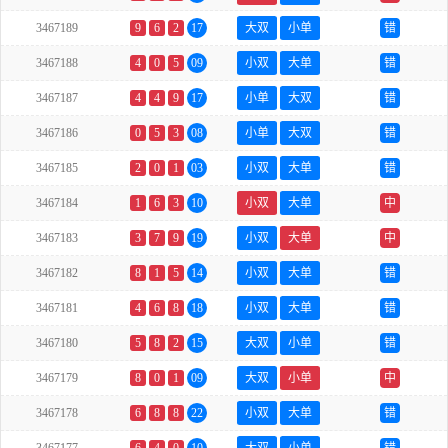
3467189
9
6
2
17
大双
小单
错
3467188
4
0
5
09
小双
大单
错
3467187
4
4
9
17
小单
大双
错
3467186
0
5
3
08
小单
大双
错
3467185
2
0
1
03
小双
大单
错
3467184
1
6
3
10
小双
大单
中
3467183
3
7
9
19
小双
大单
中
3467182
8
1
5
14
小双
大单
错
3467181
4
6
8
18
小双
大单
错
3467180
5
8
2
15
大双
小单
错
3467179
8
0
1
09
大双
小单
中
3467178
6
8
8
22
小双
大单
错