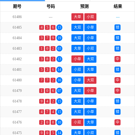
期号
号码
预测
结果
61486
---
大单
小双
---
61485
4
5
6
15
大双
小单
错
61484
3
7
9
19
大双
小单
错
61483
1
0
2
03
大单
小双
错
61482
3
8
2
13
小单
大双
中
61481
5
3
6
14
小双
大单
错
61480
7
7
2
16
小单
大双
中
61479
1
0
6
07
大双
小单
中
61478
9
4
2
15
大双
小单
错
61477
4
7
4
15
大双
小单
错
61476
2
0
8
10
小双
大单
中
61475
9
0
5
14
大单
小双
错