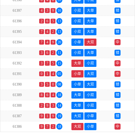
61398
8
4
8
20
大单
小双
错
61397
4
3
9
16
小双
大单
错
61396
2
6
5
13
小双
大单
错
61395
7
4
2
13
小双
大单
错
61394
7
4
9
20
小单
大双
中
61393
3
6
2
11
小双
大单
错
61392
3
7
5
15
大单
小双
中
61391
0
1
4
05
小单
大双
中
61390
3
5
0
08
小单
大双
错
61389
8
6
4
18
大单
小双
错
61388
2
9
3
14
大单
小双
错
61387
9
1
9
19
大双
小单
错
61386
9
7
2
18
大双
小单
中