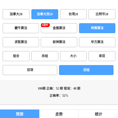
加拿大28
加拿大西28
台湾28
比特币28
夔牛算法
金猴算法
神算算法
求败算法
斩神算法
毕方算法
组合
杀组
大小
单双
双项
双组
100期 正确：52 期 错误：48 期
正确率：52%
预测
走势
统计