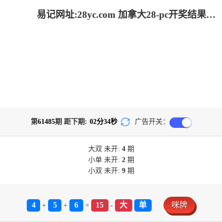
易记网址:28yc.com 加拿大28-pc开奖结果预测加拿大|加拿大28开奖结果预测官网|pc走势最新预测_火热研究!
第
61485
期 距下期:
02
分
34
秒
广告开关：
大双
未开:
4
期
小单
未开:
2
期
小双
未开:
9
期
4
5
6
15
大
单
咪牌
+
+
=
-