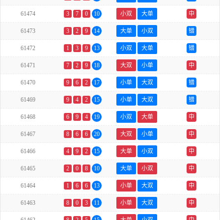
61474
3
7
0
10
小双
大单
中
61473
3
2
9
14
大单
小双
错
61472
1
3
9
13
小双
大单
错
61471
7
2
9
18
大双
小单
中
61470
9
6
2
17
小单
大双
错
61469
9
4
2
15
小单
大双
错
61468
6
9
4
19
小双
大单
中
61467
8
6
6
20
大双
小单
中
61466
4
9
2
15
大单
小双
中
61465
2
0
8
10
大单
小双
中
61464
1
6
6
13
小单
大双
中
61463
8
0
3
11
小单
大双
中