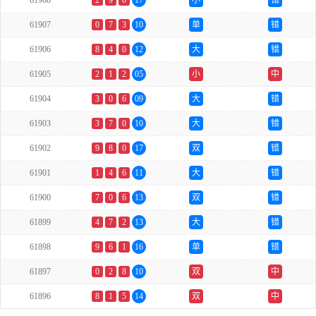
61908
2
9
6
17
小
错
61907
0
7
3
10
单
错
61906
8
4
0
12
大
错
61905
2
1
2
05
小
中
61904
3
0
6
09
大
错
61903
3
7
0
10
大
错
61902
9
8
0
17
双
错
61901
1
4
6
11
大
错
61900
7
0
6
13
双
错
61899
4
7
2
13
大
错
61898
9
6
1
16
单
错
61897
0
2
8
10
双
中
61896
8
1
5
14
双
中