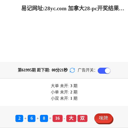
易记网址:28yc.com 加拿大28-pc开奖结果预测加拿大|加拿大28开奖结果预测官网|pc走势最新预测_火热研究!
第
61995
期 距下期:
00
分
20
秒
广告开关：
大单
未开:
3
期
小单
未开:
2
期
小双
未开:
1
期
2
6
8
16
大
双
咪牌
+
+
=
-