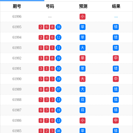
期号
号码
预测
结果
61996
---
小
---
61995
2
6
8
16
单
错
61994
2
4
6
12
单
错
61993
1
9
1
11
大
错
61992
3
8
8
19
单
中
61991
3
1
6
10
单
错
61990
5
9
5
19
大
中
61989
0
4
3
07
大
错
61988
7
3
3
13
双
错
61987
6
5
8
19
双
错
61986
6
7
0
13
小
中
61985
1
2
5
08
单
错